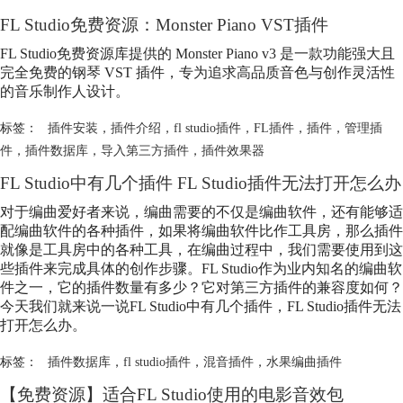
FL Studio免费资源：Monster Piano VST插件
FL Studio免费资源库提供的 Monster Piano v3 是一款功能强大且
完全免费的钢琴 VST 插件，专为追求高品质音色与创作灵活性
的音乐制作人设计。
标签：
插件安装
，
插件介绍
，
fl studio插件
，
FL插件
，
插件
，
管理插
件
，
插件数据库
，
导入第三方插件
，
插件效果器
FL Studio中有几个插件 FL Studio插件无法打开怎么办
对于编曲爱好者来说，编曲需要的不仅是编曲软件，还有能够适
配编曲软件的各种插件，如果将编曲软件比作工具房，那么插件
就像是工具房中的各种工具，在编曲过程中，我们需要使用到这
些插件来完成具体的创作步骤。FL Studio作为业内知名的编曲软
件之一，它的插件数量有多少？它对第三方插件的兼容度如何？
今天我们就来说一说FL Studio中有几个插件，FL Studio插件无法
打开怎么办。
标签：
插件数据库
，
fl studio插件
，
混音插件
，
水果编曲插件
【免费资源】适合FL Studio使用的电影音效包