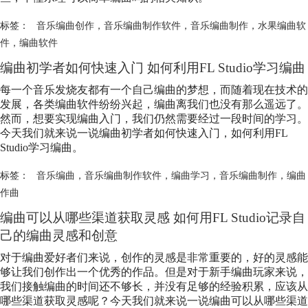
标签：
音乐编曲创作
，
音乐编曲制作软件
，
音乐编曲制作
，
水果编曲软
件
，
编曲软件
编曲初学者如何快速入门 如何利用FL Studio学习编曲
每一个音乐发烧友都有一个自己编曲的梦想，而随着现在技术的
发展，各类编曲软件纷纷兴起，编曲离我们也没有那么遥远了。
然而，想要实现编曲入门，我们仍然需要经过一段时间的学习。
今天我们就来说一说编曲初学者如何快速入门，如何利用FL
Studio学习编曲。
标签：
音乐编曲
，
音乐编曲制作软件
，
编曲学习
，
音乐编曲制作
，
编曲
作曲
编曲可以从哪些渠道获取灵感 如何用FL Studio记录自
己的编曲灵感和创意
对于编曲爱好者们来说，创作的灵感是非常重要的，好的灵感能
够让我们创作出一个优秀的作品。但是对于新手编曲玩家来说，
我们接触编曲的时间还不够长，并没有足够的经验积累，应该从
哪些渠道获取灵感呢？今天我们就来说一说编曲可以从哪些渠道