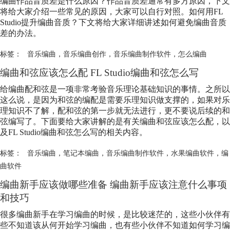
编曲作品音质差是什么原因？作品音质差通常有多方原因，下文
将给大家介绍一些常见的原因，大家可以自行对照。如何用FL
Studio提升编曲音质？下文将给大家详细讲述如何避免编曲音质
差的办法。
标签：
音乐编曲
，
音乐编曲创作
，
音乐编曲制作软件
，
怎么编曲
编曲和弦应该怎么配 FL Studio编曲和弦怎么写
给编曲配和弦是一项非常考验音乐理论基础知识的事情。之所以
这么说，是因为和弦的编配是需要乐理知识做支撑的，如果对乐
理知识不了解，配和弦的第一步就无法进行，更不要说后续的和
弦编写了。下面要给大家讲解的是有关编曲和弦应该怎么配，以
及FL Studio编曲和弦怎么写的相关内容。
标签：
音乐编曲
，
笔记本编曲
，
音乐编曲制作软件
，
水果编曲软件
，
编
曲软件
编曲新手应该做哪些准备 编曲新手应该注意什么事项
和技巧
很多编曲新手在学习编曲的时候，是比较迷茫的，这些小伙伴有
些不知道该从何开始学习编曲，也有些小伙伴不知道如何学习编