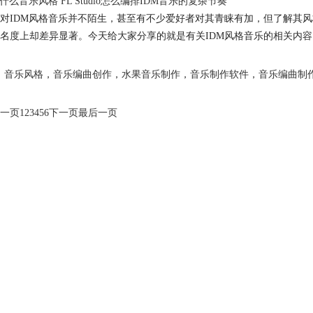
是什么音乐风格 FL Studio怎么编排IDM音乐的复杂节奏
对IDM风格音乐并不陌生，甚至有不少爱好者对其青睐有加，但了解其风
名度上却差异显著。今天给大家分享的就是有关IDM风格音乐的相关内容，ID
音乐风格
，
音乐编曲创作
，
水果音乐制作
，
音乐制作软件
，
音乐编曲制
一页
1
2
3
4
5
6
下一页
最后一页