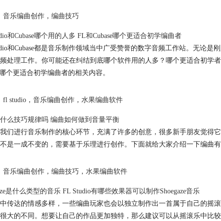
音乐编曲创作
，
编曲技巧
tudio和Cubase哪个用的人多 FL和Cubase哪个更适合初学编曲者
Studio和Cubase都是音乐制作领域当中广受赞誉的数字音频工作站。
频处理工作。你可能还在纠结到底哪个软件用的人多？哪个更适合初学者？下面就给大
ase哪个更适合初学编曲者的相关内容。
fl studio
，
音乐编曲创作
，
水果编曲软件
什么技巧规律吗 编曲如何做到音量平衡
我们进行音乐制作的核心环节，充满了许多的创意，很多新手朋友觉得它
不是一成不变的，需要基于乐理进行创作。下面就给大家介绍一下编曲有
音乐编曲创作
，
编曲技巧
，
水果编曲软件
gaze是什么类型的音乐 FL Studio有哪些效果器可以制作Shoegaze音乐
中传达的情感多样，一些编曲玩家也会以独立制作出一首属于自己的摇滚
很大的不同。想要让自己的作品更加独特，那么建议可以从摇滚乐中比较小众