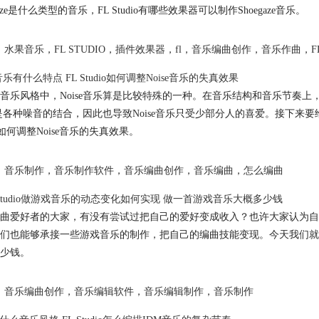
gaze是什么类型的音乐，FL Studio有哪些效果器可以制作Shoegaze音乐。
水果音乐
，
FL STUDIO
，
插件效果器
，
fl
，
音乐编曲创作
，
音乐作曲
，
F
e音乐有什么特点 FL Studio如何调整Noise音乐的失真效果
音乐风格中，Noise音乐算是比较特殊的一种。在音乐结构和音乐节奏上
se是各种噪音的结合，因此也导致Noise音乐只受少部分人的喜爱。接下来要给
io如何调整Noise音乐的失真效果。
音乐制作
，
音乐制作软件
，
音乐编曲创作
，
音乐编曲
，
怎么编曲
 Studio做游戏音乐的动态变化如何实现 做一首游戏音乐大概多少钱
曲爱好者的大家，有没有尝试过把自己的爱好变成收入？也许大家认为自
们也能够承接一些游戏音乐的制作，把自己的编曲技能变现。今天我们就来说
少钱。
音乐编曲创作
，
音乐编辑软件
，
音乐编辑制作
，
音乐制作