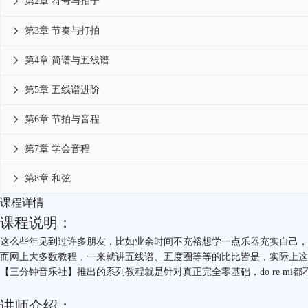
第2章 符号与拍子

第3章 节奏与打拍

第4章 简谱与五线谱

第5章 五线谱进阶

第6章 节拍与音程

第7章 学会音程

第8章 和弦

课程详情
课程说明：
这么些年见到过许多朋友，比如业余时间不充裕想学一点乐器充实自己，乐理
而网上大多数教程，一来就讲五线谱、五度圈等等的比比皆是，实际上这
【三分钟音乐社】推出的系列教程就是针对真正完全零基础，do re m
讲师介绍：