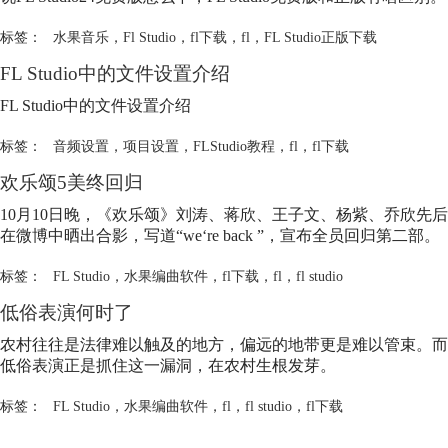
标签：
水果音乐
，
Fl Studio
，
fl下载
，
fl
，
FL Studio正版下载
FL Studio中的文件设置介绍
FL Studio中的文件设置介绍
标签：
音频设置
，
项目设置
，
FLStudio教程
，
fl
，
fl下载
欢乐颂5美终回归
10月10日晚，《欢乐颂》刘涛、蒋欣、王子文、杨紫、乔欣先后
在微博中晒出合影，写道“we‘re back ”，宣布全员回归第二部。
标签：
FL Studio
，
水果编曲软件
，
fl下载
，
fl
，
fl studio
低俗表演何时了
农村往往是法律难以触及的地方，偏远的地带更是难以管束。而
低俗表演正是抓住这一漏洞，在农村生根发芽。
标签：
FL Studio
，
水果编曲软件
，
fl
，
fl studio
，
fl下载