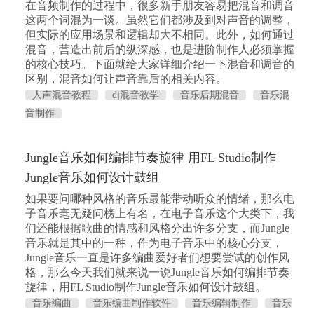
在音频制作的过程中，很多新手朋友容易把混音和调音
这两个词混为一谈。虽然它们都涉及到对声音的调整，
但实际的应用场景和逻辑却大不相同。此外，如何通过
混音，营造出前后的纵深感，也是进阶制作人必须掌握
的核心技巧。下面就给大家详细介绍一下混音和调音的
区别，混音如何让声音靠后的相关内容。
人声混音教程
dj混音教学
音乐后期混音
音乐混
音制作
Jungle音乐如何编排节奏旋律 用FL Studio制作
Jungle音乐如何设计鼓组
如果要问哪种风格的音乐最能带动听众的情绪，那么电
子音乐毫无疑问榜上有名，在电子音乐这个大类下，我
们还能根据歌曲的情感和风格分出许多分支，而Jungle
音乐就是其中的一种，作为电子音乐中的核心分支，
Jungle音乐一直是许多编曲爱好者们想要尝试的创作风
格，那么今天我们就来说一说Jungle音乐如何编排节奏
旋律，用FL Studio制作Jungle音乐如何设计鼓组。
音乐编曲
音乐编曲制作软件
音乐编辑制作
音乐