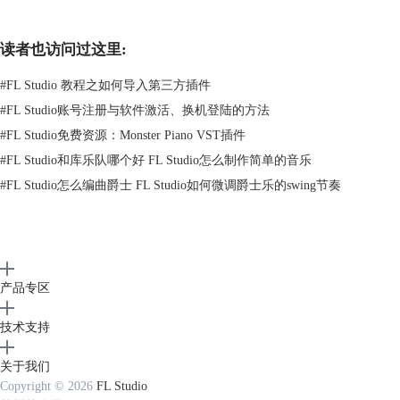
插件的界面很实用，所有控件都带有清晰的标签。第一部分是用于控制延
迟本身的，它可以控制同步到主机的速度或单独运行关闭时间，延迟控件
中还存在冻结功能，在密集混响中保持并重复回声，非常的方便！
读者也访问过这里:
它的音高部分还有一些有趣的控件，使用起来也非常简单：Shift旋钮可调
#
FL Studio 教程之如何导入第三方插件
节音高移动百分比，它的音阶可以充当音高移动拍子的量化器，以适应带
有中性、快乐、悲伤、黑暗和邪恶风格的音阶。
#
FL Studio账号注册与软件激活、换机登陆的方法
#
FL Studio免费资源：Monster Piano VST插件
#
FL Studio和库乐队哪个好 FL Studio怎么制作简单的音乐
#
FL Studio怎么编曲爵士 FL Studio如何微调爵士乐的swing节奏
产品专区
技术支持
这款插件还包含了一套分割器，当它应用于tap时会增加音频沙砾感！
关于我们
（
点击查看视频
）
Copyright © 2026
FL Studio