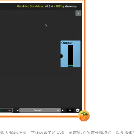
输入/输出控制。它还内置了超采样、单声道/立体声处理模式，以及撤销/