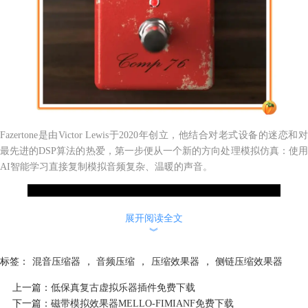
Fazertone是由Victor Lewis于2020年创立，他结合对老式设备的迷恋和对
最先进的DSP算法的热爱，第一步便从一个新的方向处理模拟仿真：使用
AI智能学习直接复制模拟音频复杂、温暖的声音。
展开阅读全文
︾
标签：
混音压缩器
，
音频压缩
，
压缩效果器
，
侧链压缩效果器
该插件采用神经网络技术，提供模拟包络跟随器和原始电路的饱和度，你
可以根据自己的喜好来调整压缩的灵敏度和音量，轻松获得想要的效果。
上一篇：
低保真复古虚拟乐器插件免费下载
如果你觉得力度不够，还可以将灵敏度推大，可获得华丽的长延音效果和
下一篇：
磁带模拟效果器MELLO-FIMIANF免费下载