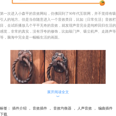
第一次进入小森平的音效网站，仿佛回到了90年代互联网，并不觉得有吸
引人的地方。但是当你随意进入一个音效类目，比如［日常生活］音效栏
目，去试听播放几个平平无奇的音效，就发现声音完全是纯粹回归生活的
感觉，非常的真实，没有浮夸的修饰，比如敲门声、吸尘机声、走路声等
等，脑海中完全是一幅幅生活的画面。
展开阅读全文
︾
标签：
插件介绍
，
音效插件
，
音效均衡器
，
人声音效
，
编曲插件
下载