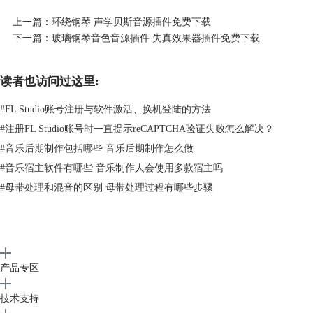
根据作者自己介绍，他是一位在日本的音效制作人，网站分享的所有素材
上一篇：
环绕钢琴 声学贝斯音源插件免费下载
都是MP3格式，可以免费商用，但不得另行打包售卖。在使用时建议加上
下一篇：
玻璃钢琴音色音源插件 失真效果器插件免费下载
来源小森平和网址作为支持，我们特意打包已有的音效，请关注公众
号”FL Studio“回复【
0128
】获取网盘地址。
如果你平时有做游戏相关音乐或者视频的需求，就千万别错过了，这样良
读者也访问过这里:
心免费的音效确实很少见了，没有任何套路。
#
FL Studio账号注册与软件激活、换机登陆的方法
音效包体积：280MB（格式MP3）
#
注册FL Studio账号时一直提示reCAPTCHA验证失败怎么解决？
SampleScience推出免费铺底音插件
#
音乐后期制作包括哪些 音乐后期制作怎么做
售价：免费
#
音乐宿主软件有哪些 音乐制作人会使用多款宿主吗
#
母带处理和混音的区别 母带处理过程有哪些步骤
产品专区
技术支持