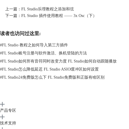
上一篇：
FL Studio乐理教程之添加和弦
下一篇：
FL Studio 插件使用教程 —— 3x Osc（下）
图2：初始振荡器界面
读者也访问过这里:
“
PHASE OFS
”和“
DETUNE
”两个推子都是调节每个振荡器的立体声
#
FL Studio 教程之如何导入第三方插件
的。“
PHASE OFS
”负责偏移振荡器的相位，“
DETUNE
”负责微调振荡器
#
FL Studio账号注册与软件激活、换机登陆的方法
在立体声中的音高，音高单位为音分。
#
FL Studio如何所有音符同时改变力度 FL Studio如何自动跟随播放
（注：音分(cent)是音高单位中最小的一种，进率如下：100音分=1半音，
1 200音分=1八度）
#
FL Studio怎么降低延迟 FL Studio ASIO缓冲区如何设置
“
COARSE
”和“
FINE
”都是直接调节振荡器音调的旋钮。这两个旋钮分别
#
FL Studio24免费版怎么下 FL Studio免费版和正版有啥区别
的作用相当于一个光学显微镜的粗、细两种准焦螺旋。
比较大的旋钮“
COARSE
”是以半音为单位进行音高调节，旋钮上的数字指
示用户调节的半音数。插件的默认状态分别是24、12、0，通常我们习惯
将24作为基准数。这个旋钮的0、12、24、36、48五个数字的音高可以与
MIDI音符相对应。
产品专区
“
FINE
”是以音分为单位进行音高调节，调节范围为-100音分~+100音分。
通常我们不常用这个旋钮，但如果想要以其中一个振荡器为中心制作特殊
技术支持
的LFO（低频振荡）效果，在保证音准的前提下，可以使用两个振荡器，