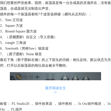
我们想要的声音效果。固然，振荡器是每一台合成器的灵魂所在，没有振
荡器，合成器就无法制造出声音。
插件的每一个振荡器都有7个波形选择键（
横向从左到右
）：
1、Sine 正弦波
2、Square 方波
3、Round-Square 圆方波
4、（
音频图标
）自定义（导入音频）
5、riangle 三角波
6、Sawtooth（简称Saw）锯齿波
7、（
骰子图标
）Noise 噪音
最右下角（骰子图标右侧）的上下箭头的功能：相位反转。默认状态为关
闭，打开以后振荡器的相位就会被水平翻转。
展开阅读全文
︾
标签：
FL Studio20
，
插件效果器
，
插件教程
，
3x Osc插件概述
，
3x
Osc
，
FL插件