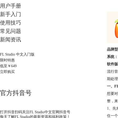
用户手册
新手入门
使用技巧
常见问题
新闻资讯
品牌型
FL Studio 中文入门版
系统：
限时特惠
软件版
低至￥
649
流行音
立即购买
期处理
一、F
官方抖音号
想要对
整，来
1、先
打开抖音扫码关注FL Studio中文官网抖音号
住一个
每天了解FL Studio的最新资源和福利政策！