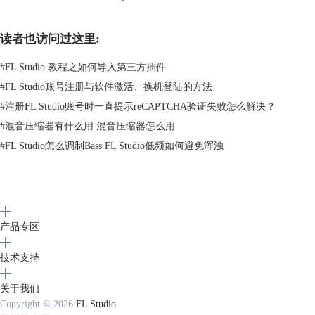
读者也访问过这里:
#
FL Studio 教程之如何导入第三方插件
#
FL Studio账号注册与软件激活、换机登陆的方法
#
注册FL Studio账号时一直提示reCAPTCHA验证失败怎么解决？
#
混音压缩器有什么用 混音压缩器怎么用
图2：选择uity Wave Shaper的工作方式
#
FL Studio怎么调制Bass FL Studio低频如何避免浑浊
步骤三：编辑Fruity Wave Shaper的曲线
这块图形的横轴代表的是输入的信号，纵轴代表的是输出的信号。通过编
辑这条曲线，就可以制造出失真效果了。在默认情况下这条曲线是一条经
过中心点的直线，像这样，那么输出跟输入是相等的，所以不产生失真效
果。
产品专区
右击可以增加拐点进行绘图，同时可以在右击显示的菜单中选择拐点的不
同模式。
技术支持
底部的磁铁功能（Snap to grid）是可以让包络线对齐到网格.
关于我们
Copyright © 2026
FL Studio