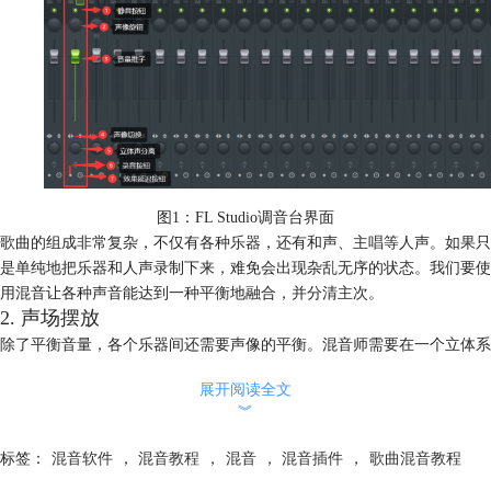
图1：FL Studio调音台界面
歌曲的组成非常复杂，不仅有各种乐器，还有和声、主唱等人声。如果只
是单纯地把乐器和人声录制下来，难免会出现杂乱无序的状态。我们要使
用混音让各种声音能达到一种平衡地融合，并分清主次。
2. 声场摆放
除了平衡音量，各个乐器间还需要声像的平衡。混音师需要在一个立体系
统里将不同乐器放置于不同的位置，使歌曲更立体。如果不按照规则控制
展开阅读全文
声场，会使有些声音在整个乐曲中非常突兀。
︾
3. 均衡
此处提到的均衡，是指
EQ
部分。根据物理发声原理，各乐器之间难免会
标签：
混音软件
，
混音教程
，
混音
，
混音插件
，
歌曲混音教程
有许多相同的频率，当它们重叠时，会产生浑浊效应。如果不进行混音部