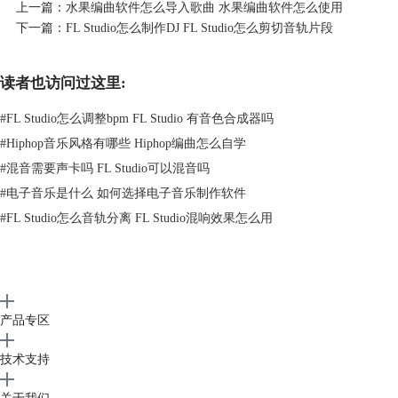
上一篇：
水果编曲软件怎么导入歌曲 水果编曲软件怎么使用
下一篇：
FL Studio怎么制作DJ FL Studio怎么剪切音轨片段
读者也访问过这里:
#
FL Studio怎么调整bpm FL Studio 有音色合成器吗
#
Hiphop音乐风格有哪些 Hiphop编曲怎么自学
#
混音需要声卡吗 FL Studio可以混音吗
图 2 氛围类效果器
#
电子音乐是什么 如何选择电子音乐制作软件
3、调制类效果器
#
FL Studio怎么音轨分离 FL Studio混响效果怎么用
调制类效果器的类型有Chorus合唱和Flanger法兰格效果，合唱效果能让声
音变得更加的厚实，避免音轨的单调。Chorus合唱可以让声音更加的温
暖，更加的厚实，如果调高合唱强度还能制作出创意性强的有趣音色。
Flanger法兰格则可以模拟出梦幻的旋律。因此这两者在摇滚音乐当中经
常使用。
产品专区
二、编曲效果器参数怎么设置
编曲效果器参数的设置是一门学问。需要学习的东西非常多，需要我们根
技术支持
据声音和想要的效果，进行针对性的调节。如果一上来就添加非常多的效