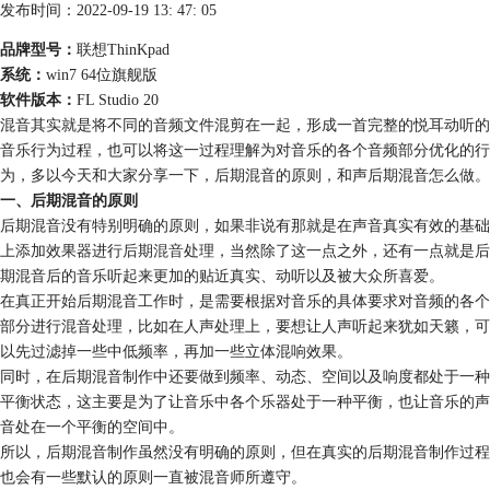
发布时间：2022-09-19 13: 47: 05
品牌型号：
联想ThinKpad
系统：
win7 64位旗舰版
软件版本：
FL Studio 20
混音其实就是将不同的音频文件混剪在一起，形成一首完整的悦耳动听的
音乐行为过程，也可以将这一过程理解为对音乐的各个音频部分优化的行
为，多以今天和大家分享一下，后期混音的原则，和声后期混音怎么做。
一、后期混音的原则
后期混音没有特别明确的原则，如果非说有那就是在声音真实有效的基础
上添加效果器进行后期
混音
处理，当然除了这一点之外，还有一点就是后
期混音后的音乐听起来更加的贴近真实、动听以及被大众所喜爱。
在真正开始后期混音工作时，是需要根据对音乐的具体要求对音频的各个
部分进行混音处理，比如在人声处理上，要想让人声听起来犹如天籁，可
以先过滤掉一些中低频率，再加一些立体混响效果。
同时，在后期混音制作中还要做到频率、动态、空间以及响度都处于一种
平衡状态，这主要是为了让音乐中各个乐器处于一种平衡，也让音乐的声
音处在一个平衡的空间中。
所以，后期混音制作虽然没有明确的原则，但在真实的后期混音制作过程
也会有一些默认的原则一直被混音师所遵守。