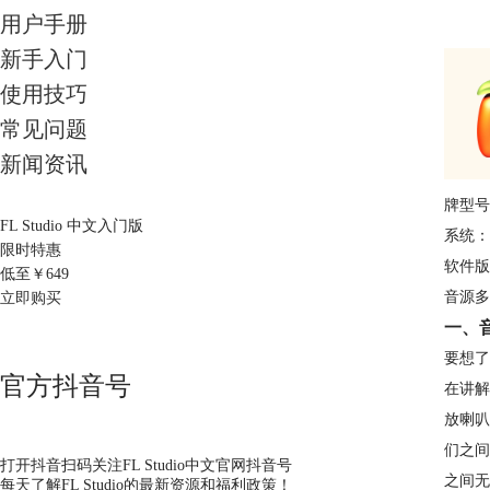
用户手册
新手入门
使用技巧
常见问题
新闻资讯
牌型号
FL Studio 中文入门版
系统： 
限时特惠
软件版本
低至￥
649
音源多
立即购买
一、
要想了
官方抖音号
在讲解
放喇叭
们之间
打开抖音扫码关注FL Studio中文官网抖音号
之间无
每天了解FL Studio的最新资源和福利政策！