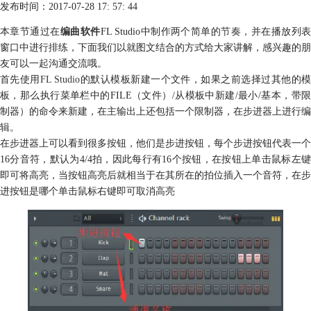
发布时间：2017-07-28 17: 57: 44
本章节通过在
编曲软件
FL Studio中制作两个简单的
节奏
，并在播放列
窗口中进行排练，下面我们以就图文结合的方式给大家讲解，感兴趣的朋
友可以一起沟通交流哦。
首先使用
FL Studio
的默认模板新建一个文件，如果之前选择过其他的
板，那么执行菜单栏中的FILE（文件）/从模板中新建/最小/基本，带限
制器）的命令来新建，在主输出上还包括一个限制器，在步进器上进行编
辑。
在步进器上可以看到很多按钮，他们是步进按钮，每个步进按钮代表一个
16分音符，默认为4/4拍，因此每行有16个按钮，在按钮上单击鼠标左键
即可将高亮，当按钮高亮后就相当于在其所在的拍位插入一个音符，在步
进按钮是哪个单击鼠标右键即可取消高亮