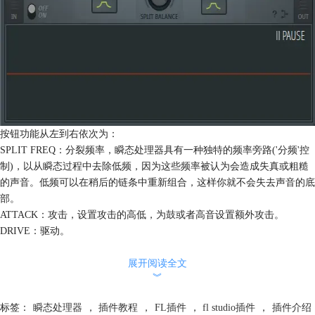
按钮功能从左到右依次为：
SPLIT FREQ：分裂频率，瞬态处理器具有一种独特的频率旁路('分频'控
制)，以从瞬态过程中去除低频，因为这些频率被认为会造成失真或粗糙
的声音。低频可以在稍后的链条中重新组合，这样你就不会失去声音的底
部。
ATTACK：攻击，设置攻击的高低，为鼓或者高音设置额外攻击。
DRIVE：驱动。
SPLIT BALANCE：分裂平衡，瞬时峰值被放大，瞬态衰减可以持续或抑
制。
展开阅读全文
︾
RELEASE：释放，抑制不需要的噪音或在尾部的混响。
GAIN：增益。
标签：
瞬态处理器
，
插件教程
，
FL插件
，
fl studio插件
，
插件介绍
瞬态处理器的功能讲解就到此了，感兴趣的小伙伴可以到
FL Studio 服务