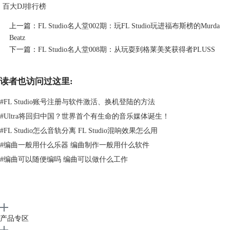
百大DJ排行榜
上一篇：
FL Studio名人堂002期：玩FL Studio玩进福布斯榜的Murda
Beatz
下一篇：
FL Studio名人堂008期：从玩耍到格莱美奖获得者PLUSS
读者也访问过这里:
Madeon作品欣赏：The City
#
FL Studio账号注册与软件激活、换机登陆的方法
大家好，我以Madeon为名创作，是一名法国电子音乐制作人。我的音乐
#
Ultra将回归中国？世界首个有生命的音乐媒体诞生！
正尝试将现代电子制作风格和流行音乐的情感魅力结合起来。在过去的几
#
FL Studio怎么音轨分离 FL Studio混响效果怎么用
年里，我已经发布一些混音作品（如Deadmau5 - Raise Your Weapon
remix），原创曲目（单曲Icarus）和更多的实验性项目（我的流行文化现
#
编曲一般用什么乐器 编曲制作一般用什么软件
场混搭视频）。
#
编曲可以随便编吗 编曲可以做什么工作
产品专区