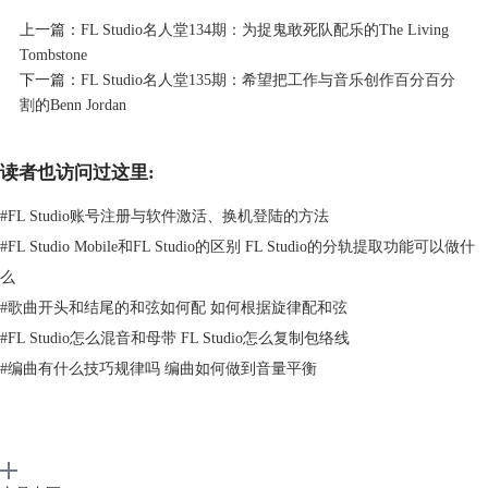
上一篇：
FL Studio名人堂134期：为捉鬼敢死队配乐的The Living
Tombstone
下一篇：
FL Studio名人堂135期：希望把工作与音乐创作百分百分
割的Benn Jordan
读者也访问过这里:
#
FL Studio账号注册与软件激活、换机登陆的方法
#
FL Studio Mobile和FL Studio的区别 FL Studio的分轨提取功能可以做什
么
#
歌曲开头和结尾的和弦如何配 如何根据旋律配和弦
Jillian Aversa
#
FL Studio怎么混音和母带 FL Studio怎么复制包络线
作为一名电子艺术家，我喜欢以多种风格进行创作，从鼓和贝司到渐进式
#
编曲有什么技巧规律吗 编曲如何做到音量平衡
的trance和 dubstep。截止2011 年底，我已推出8张原创专辑，全部由 FL
Studio 制作。
我还为视频游戏编写音乐。迄今为止，我参与过最受瞩目的项目是
Soulcalibur V，这是一款适用于 Xbox 360/PS3 的格斗游戏。与一小群其
他作曲家协作，我以史诗般的管弦乐风格贡献了6首原创曲目。我喜欢向