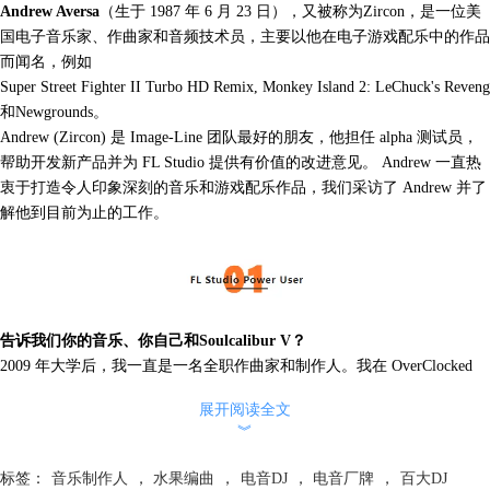
Andrew Aversa
（生于 1987 年 6 月 23 日），又被称为Zircon，是一位美
国电子音乐家、作曲家和音频技术员，主要以他在电子游戏配乐中的作品
而闻名，例如
Super Street Fighter II Turbo HD Remix, Monkey Island 2: LeChuck's Revenge
和Newgrounds。
Andrew (Zircon) 是 Image-Line 团队最好的朋友，他担任 alpha 测试员，
帮助开发新产品并为 FL Studio 提供有价值的改进意见。 Andrew 一直热
衷于打造令人印象深刻的音乐和游戏配乐作品，我们采访了 Andrew 并了
解他到目前为止的工作。
告诉我们你的音乐、你自己和Soulcalibur V？
2009 年大学后，我一直是一名全职作曲家和制作人。我在 OverClocked
ReMix (http://www.ocremix.org/) 开始在计算机上创作音乐，它致力于编排
展开阅读全文
游戏音乐，我已经发布30 多条游戏混音，且仍然在社区中非常活跃！我
︾
甚至在那里遇到了我妻子 Jillian Aversa！你可能更了解她，因为她是“Just
Hold On”（FL9 Newstuff.flp）的创作者。
标签：
音乐制作人
，
水果编曲
，
电音DJ
，
电音厂牌
，
百大DJ