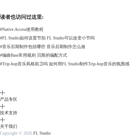
读者也访问过这里:
#
Native Access使用教程
#
FL Studio如何设置节拍 FL Studio可以改变小节吗
#
音乐后期制作包括哪些 音乐后期制作怎么做
图二：Cubase软件主界面
#
编曲Bass常用规则 贝斯的编配方式
3、库乐队
#
Trip-hop音乐风格前卫吗 如何用FL Studio制作Trip-hop音乐的氛围感
这款软件与上面两款软件都不同，上面的两款软件都是基于PC端打造
的，虽然功能强大但是灵活性不足。库乐队是一款手机端的DAW音频制
作软件，在软件内部也拥有许多乐器、音色等等。不过受到手机端的限
制，这款app只能提供一些较为基础的功能，如果需要复杂的编曲混音功
能还是需要用到FL Studio这类基于电脑平台的DAW软件。
产品专区
技术支持
关于我们
Copyright © 2026
FL Studio