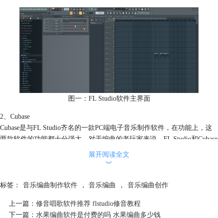
图一：FL Studio软件主界面
2、Cubase
Cubase是与FL Studio齐名的一款PC端电子音乐制作软件，在功能上，这
两款软件的功能都十分强大，对于编曲的老玩家来说，FL Studio和Cubase
都是十分出色且好用的。但是两款软件的使用难度不同，如果是新手小白
展开阅读全文
的话更加建议使用FL Studio，因为Cubase虽然功能强大但是软件界面较为
︾
专业，也没有相应的新手教程提供给用户，新手用户使用起来需要付出一
定的时间成本。
标签：
音乐编曲制作软件
，
音乐编曲
，
音乐编曲创作
上一篇：
修音唱歌软件推荐 flstudio修音教程
下一篇：
水果编曲软件是付费的吗 水果编曲多少钱