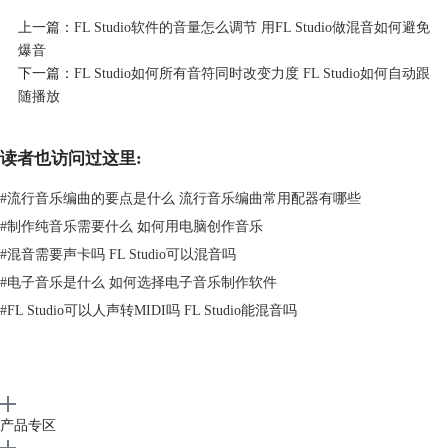
Studio，Cubase更面向于专业人士，例如录音工程师和乐队编曲师。所注
上一篇：
FL Studio软件的音量怎么调节 用FL Studio做混音如何避免
重的技术细节也更多，在传统音乐制作领域还是不可动摇的。
爆音
下一篇：
FL Studio如何所有音符同时改变力度 FL Studio如何自动跟
随播放
读者也访问过这里:
#
流行音乐编曲的要点是什么 流行音乐编曲常用配器有哪些
#
制作纯音乐需要什么 如何用电脑创作音乐
#
混音需要声卡吗 FL Studio可以混音吗
#
电子音乐是什么 如何选择电子音乐制作软件
图 2 Cubase
#
FL Studio可以人声转MIDI吗 FL Studio能混音吗
3、用户基础
如果进行全球的粗量估算，FL Studio的客户群体可能是更多的，本质上
还是因为FL Studio的操作页面较为简单，在业余爱好者和电子音乐当中
的普及率实在太高了，年轻人仍然是消费的主力。但Cubase也是全球数一
数二的宿主软件，它的用户大多集中在专业领域。选择宿主软件还是要看
产品专区
哪款软件更适合自己。