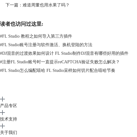
不需要外接打碟机器的情况下，光靠自身携带的一个插件就能进行一场晚
下一篇：
难道周董也用水果了吗？
会的DJ打碟任务，就是这么的强大。往往晚会总有一个音效场控坐在台
边，没错，水果还拥有强大的场控能力，坐在场边，一台电脑，一个软
读者也访问过这里:
件，或者外接一个MIDI键盘，就这样简陋的设备却完全有能力组织好一
场晚会，拥有了这款水果等于就拥有了一个小型的音乐工作站吧。
#
FL Studio 教程之如何导入第三方插件
#
FL Studio账号注册与软件激活、换机登陆的方法
#
DJ混音的过渡效果如何设计 FL Studio制作DJ混音有哪些好用的插件
#
注册FL Studio账号时一直提示reCAPTCHA验证失败怎么解决？
#
FL Studio怎么编配嘻哈 FL Studio采样如何切片配合嘻哈节奏
产品专区
其实做电音我们就不用多说什么了，在这个领域，FL Studio的优势与优
点也很明显，现下电音随着电音潮流的蔓延，FL Studio也会乘着东风而
技术支持
被普及。
与电音的重金属撞击感相对应的无疑是乡村音乐的轻柔，中国风的古典，
关于我们
只要这款宿主软件装上古筝、琵琶、二胡甚至唢呐等插件，完全的可以做