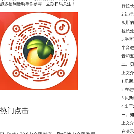
超多福利活动等你参与，立刻扫码关注！
行拉长
2.进
贝斯的
拉长处
3.半
半音进
音和五
二、贝
上文介
1.贝
2.在
3.贝
4.出
热门点击
三、如
上文介
在演示