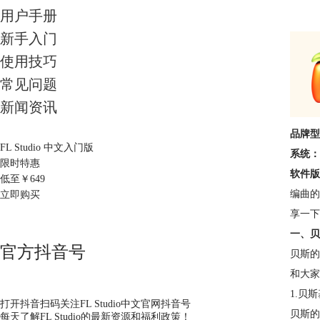
用户手册
新手入门
使用技巧
常见问题
新闻资讯
品牌型
FL Studio 中文入门版
系统：
限时特惠
软件版
低至￥
649
编曲的
立即购买
享一下
一、贝
官方抖音号
贝斯的
和大家
1.贝
打开抖音扫码关注FL Studio中文官网抖音号
贝斯的
每天了解FL Studio的最新资源和福利政策！