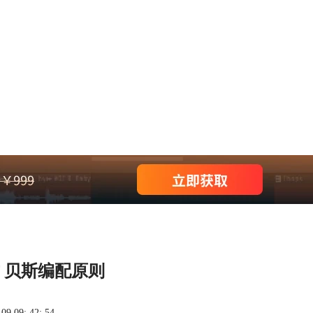
 贝斯编配原则
 09: 42: 54