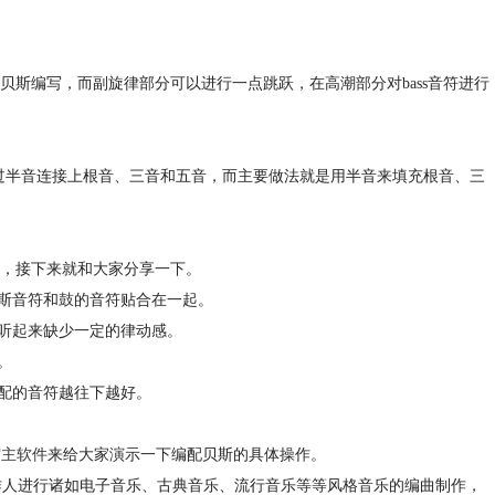
斯编写，而副旋律部分可以进行一点跳跃，在高潮部分对bass音符进行
要是通过半音连接上根音、三音和五音，而主要做法就是用半音来填充根音、三
，接下来就和大家分享一下。
贝斯音符和鼓的音符贴合在一起。
乐听起来缺少一定的律动感。
。
编配的音符越往下越好。
宿主软件
来给大家演示一下编配贝斯的具体操作。
助音乐制作人进行诸如电子音乐、古典音乐、流行音乐等等风格音乐的编曲制作，