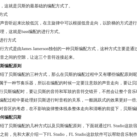
，这就是贝斯的最基础的编配方式了。
行方式
声音听起来比较低沉，在主旋律中可以根据低音走向，以阶梯的方式进行贝
理，这就是bass编配的进行方式。
音进行方式
行方式是由James Jamerson独创的一种贝斯编配方式，这种方式主
音之间的空隙，让这三个音符连接起来。
斯编配原则
绍了贝斯编配的三种方式，那么在贝斯的编配过程中又有哪些编配原则呢
斯属于一种节奏乐器，所以在编配的时候一定要注意鼓的声音走向，要让
进行贝斯编配时，要让贝斯的音符和军鼓的音符交错开，不然会让整个音
斯编配过程中要处理好贝斯进行时音程的关系，一般跳跃式的效果更好一些
于对音区的考虑，在不影响旋律整体线条整体走向和清晰的前提下，贝斯
何编配贝斯
绍了贝斯编配的几种方式以及贝斯编配原则，下面就通过FL Studio这款
之前，先和大家介绍一下FL Studio，FL Studio这款软件可以帮