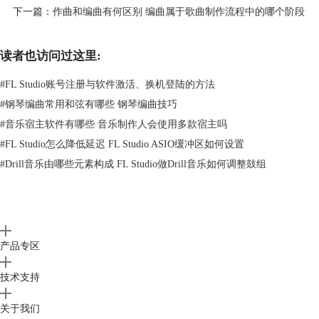
下一篇：
作曲和编曲有何区别 编曲属于歌曲制作流程中的哪个阶段
读者也访问过这里:
#
FL Studio账号注册与软件激活、换机登陆的方法
#
钢琴编曲常用和弦有哪些 钢琴编曲技巧
#
音乐宿主软件有哪些 音乐制作人会使用多款宿主吗
图3：启动钢琴卷帘
#
FL Studio怎么降低延迟 FL Studio ASIO缓冲区如何设置
右键【通道机架】内软音源名称，单击【钢琴卷帘】，便可进入
钢琴卷帘
#
Drill音乐由哪些元素构成 FL Studio做Drill音乐如何调整鼓组
编辑界面，在钢琴卷帘内，我们可以写入和弦或更多音符（如图4）。
产品专区
技术支持
关于我们
图4：钢琴卷帘窗口