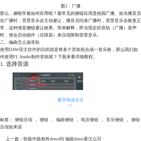
图1：广播
那么，侧链常被如何应用呢？最常见的侧链应用是校园广播。如当播音员
在广播时，背景音乐会主动避让，播音员结束广播时，背景音乐会恢复正
常，这种便是侧链避让效果。简单解释，即当指定的音轨（广播）发声
时，便会启动插件（压限器）来压缩限制背景音乐。
二、编曲怎么做音轨
使用DAW
宿主软件
的目的就是将多个音轨组合成一首乐曲，那么我们如
何使用FL Studio制作音轨呢？下面来看详细教程。
1. 选择音源
展开阅读全文
︾
图2：通道机架
标签：
侧链压缩
，
侧链
，
编曲侧链
，
电音侧链
，
音乐侧链
，
侧链
启动FL Studio，打开通道机架，单击底部【+】，在下拉菜单选择需要的
压缩效果器
音源，如Kick底鼓和bass。
2. 制作和弦
上一篇：
歌曲作曲都有demo吗 编曲demo要怎么写