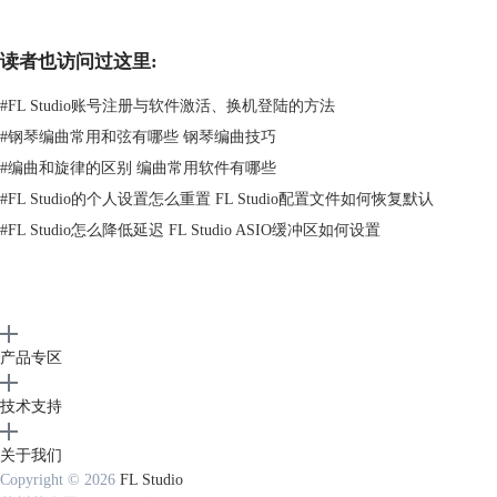
读者也访问过这里:
图2：和声进行
#
FL Studio账号注册与软件激活、换机登陆的方法
#
钢琴编曲常用和弦有哪些 钢琴编曲技巧
除此以外，其他和弦也都有不同的听感，详细内容大家可以学习和弦功能
#
编曲和旋律的区别 编曲常用软件有哪些
相关内容。
二、编曲和声怎么配
#
FL Studio的个人设置怎么重置 FL Studio配置文件如何恢复默认
今天给大家分享一个适合新手使用的配和弦的方法。
#
FL Studio怎么降低延迟 FL Studio ASIO缓冲区如何设置
刚接触编曲的小白，对乐理基础的掌握还不够牢固，并且没有经过系统的
视唱练耳练习的话，很难配和弦。那么在不熟悉和弦的时候如何给旋律或
者歌曲配上正确的和弦呢？
首先我们利用FL Studio自带的“Ghost Channel”功能，将音阶给铺出来，这
样在乐器轨编写的时候就可以参照音阶。
产品专区
技术支持
关于我们
Copyright © 2026
FL Studio