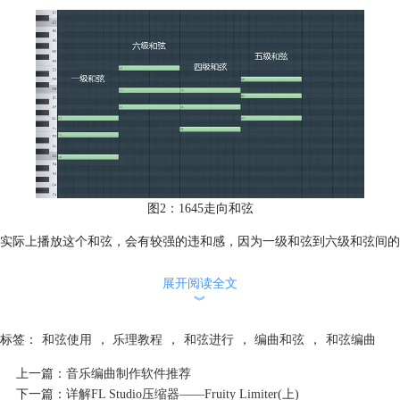
图2：1645走向和弦
实际上播放这个和弦，会有较强的违和感，因为一级和弦到六级和弦间的
跨度太大，为了使和弦的连接更加顺畅，我们要尽可能的使和弦与和弦间
的跨度减小，也就是将这个和弦走向中的六级和弦及往后的四、五级和弦
展开阅读全文
︾
均下降八度，那么整个走向中的和弦间跨度就减小了，和弦间的连接也更
加顺畅。
标签：
和弦使用
，
乐理教程
，
和弦进行
，
编曲和弦
，
和弦编曲
上一篇：
音乐编曲制作软件推荐
下一篇：
详解FL Studio压缩器——Fruity Limiter(上)