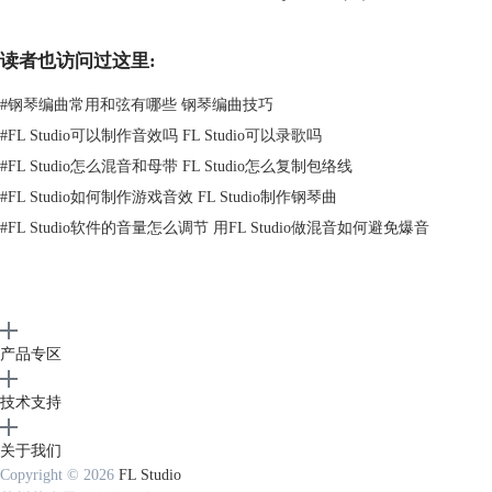
读者也访问过这里:
#
钢琴编曲常用和弦有哪些 钢琴编曲技巧
#
FL Studio可以制作音效吗 FL Studio可以录歌吗
#
FL Studio怎么混音和母带 FL Studio怎么复制包络线
图3：1645走向和弦的转位
#
FL Studio如何制作游戏音效 FL Studio制作钢琴曲
和弦下降八度后级数不变，例如六级和弦下降八度后，根音A在它所处的
#
FL Studio软件的音量怎么调节 用FL Studio做混音如何避免爆音
八度内仍是六级的位置。
按照这个方法也可以写出6415走向的和弦。
产品专区
技术支持
关于我们
图4：6415走向和弦
Copyright © 2026
FL Studio