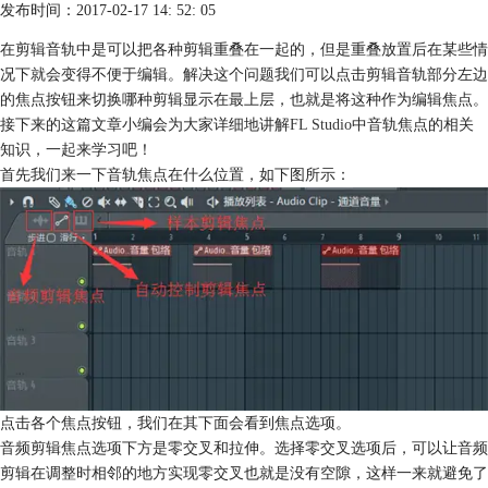
发布时间：2017-02-17 14: 52: 05
在剪辑音轨中是可以把各种剪辑重叠在一起的，但是重叠放置后在某些情
况下就会变得不便于编辑。解决这个问题我们可以点击剪辑音轨部分左边
的焦点按钮来切换哪种剪辑显示在最上层，也就是将这种作为编辑焦点。
接下来的这篇文章小编会为大家详细地讲解
FL Studio
中音轨焦点的相关
知识，一起来学习吧！
首先我们来一下音轨焦点在什么位置，如下图所示：
点击各个焦点按钮，我们在其下面会看到焦点选项。
音频剪辑焦点选项下方是零交叉和拉伸。选择零交叉选项后，可以让音频
剪辑在调整时相邻的地方实现零交叉也就是没有空隙，这样一来就避免了