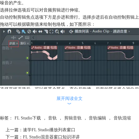
噪音的产生。
选择拉伸选项后可以对音频剪辑进行伸缩。
自动控制剪辑焦点选项下方是步进和滑行。选择步进后在自动控制剪辑上
拖动可以根据吸附值来绘制包络线，如下图所示：
选择平移选项后，可以将某个节点一直向后拖拽，后面的节点将会被向后
平移。
展开阅读全文
样本剪辑焦点选项下方是音符、通道和样式。它们分别用来显示音符、通
︾
道或者样本颜色来显示样本剪辑中音符的颜色。
文章到这里关于FL Studio音轨焦点的知识就讲完了，
FL Studio下载
可以
标签：
FL Studio下载
，
音轨
，
剪辑音轨
，
音轨编辑
，
音轨混缩
到FL Studio中文网站。
上一篇：
速学FL Studio播放列表窗口
下一篇：
FL Studio混音器窗口知识详讲