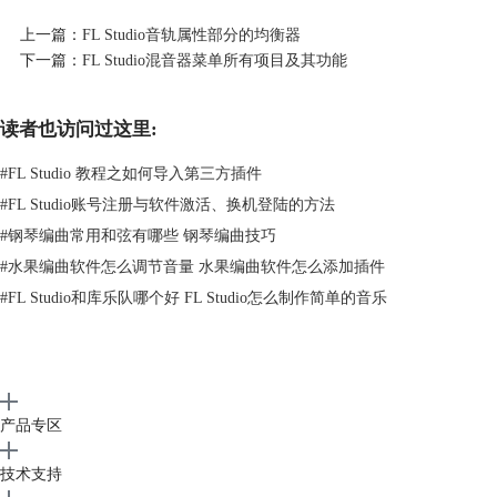
这些按钮和推子的左下方有一个音量和声像图示，在其中可以数遍按住拖
上一篇：
FL Studio音轨属性部分的均衡器
动来调整音量和声像。
下一篇：
FL Studio混音器菜单所有项目及其功能
文章到这里关于FL Studio音轨属性部分的其他设置的知识就讲完了，如
果同学们还没有掌握可以到
编曲软件
FL Studio中文官网搜索相关教程进
读者也访问过这里:
行更近一步地学习。
#
FL Studio 教程之如何导入第三方插件
#
FL Studio账号注册与软件激活、换机登陆的方法
#
钢琴编曲常用和弦有哪些 钢琴编曲技巧
#
水果编曲软件怎么调节音量 水果编曲软件怎么添加插件
#
FL Studio和库乐队哪个好 FL Studio怎么制作简单的音乐
产品专区
技术支持