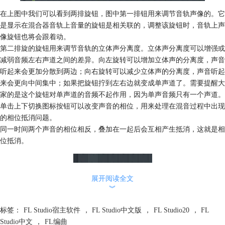
在上图中我们可以看到两排旋钮，图中第一排钮用来调节音轨声像的。它
是显示在混合器音轨上音量的旋钮是相关联的，调整该旋钮时，音轨上声
像旋钮也将会跟着动。
第二排旋的旋钮用来调节音轨的立体声分离度。立体声分离度可以增强或
减弱音频左右声道之间的差异。向左旋转可以增加立体声的分离度，声音
听起来会更加分散到两边；向右旋转可以减少立体声的分离度，声音听起
来会更向中间集中；如果把旋钮拧到左右边就变成单声道了。需要提醒大
家的是这个旋钮对单声道的音频不起作用，因为单声音频只有一个声道。
单击上下切换图标按钮可以改变声音的相位，用来处理在混音过程中出现
的相位抵消问题。
同一时间两个声音的相位相反，叠加在一起后会互相产生抵消，这就是相
位抵消。
展开阅读全文
单击左右切换图标按钮可以交换立体声左右声道的位置，会和原来的声道
︾
相反。
标签：
FL Studio宿主软件
，
FL Studio中文版
，
FL Studio20
，
FL
Studio中文
，
FL编曲