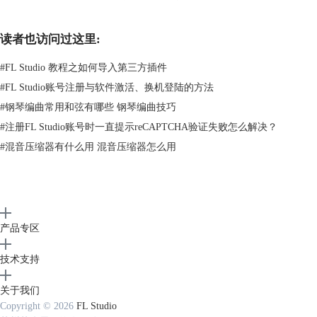
读者也访问过这里:
#
FL Studio 教程之如何导入第三方插件
#
FL Studio账号注册与软件激活、换机登陆的方法
#
钢琴编曲常用和弦有哪些 钢琴编曲技巧
切割器可以使用预设的各种样本的模板对音符进行切割，单击“样式”按钮
#
注册FL Studio账号时一直提示reCAPTCHA验证失败怎么解决？
后可以在弹出的窗口选择切割模板。切割器的作用不仅仅是将音符单纯的
#
混音压缩器有什么用 混音压缩器怎么用
切割的较短。通过切割器，还可以将音符处理为琶音、和旋甚至是旋律
等。“时间倍率”旋钮用于设置样本的速度，越往左越快，越往右越慢。电
平旋钮用于调整“声像”、“力度”、“释放”、“调制X”、“调制Y”、“音
高”。“绝对样式”打开后，如打开切割则将基于钢琴卷轴栅格，如果关闭
切割则相对音符开始时间。“分组音符”指示灯用于将由原音符切割后的短
产品专区
音符群组起来。
如果输入有误则可以选择重置按钮，如果已经调制好，则可以选择确定。
技术支持
切割命令差不多就这样，学会了吗？
以上就是FL Studio钢琴卷轴中的切割命令的介绍，
FL Studio下载
可到FL
关于我们
Studio官网——FL Studio中文网站。
Copyright © 2026
FL Studio