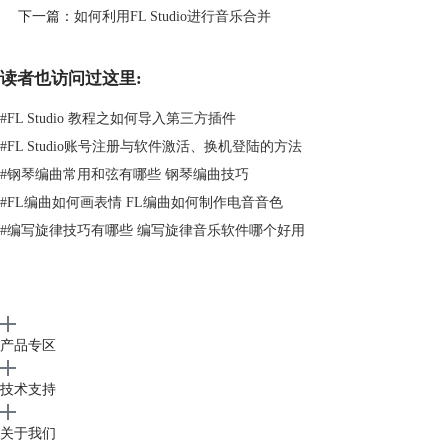
下一篇：
如何利用FL Studio进行音乐合并
读者也访问过这里:
图3：添加合成器
#
FL Studio 教程之如何导入第三方插件
右键单击合成器名字可以
Delete
删除或者
Replace
替换成别的合成
器,
Rename,color and icon
则可以为该合成器取一个名字和选择选择颜
#
FL Studio账号注册与软件激活、换机登陆的方法
色。
#
钢琴编曲常用和弦有哪些 钢琴编曲技巧
在音乐编曲软件FL Studio中添加完合成器后，需要在钢琴卷帘中创作旋
#
FL编曲如何画表情 FL编曲如何制作电音音色
律（以下统称钢琴窗），点击通道机架右上角图标进入钢琴窗，如图：
#
编写旋律技巧有哪些 编写旋律音乐软件哪个好用
产品专区
技术支持
关于我们