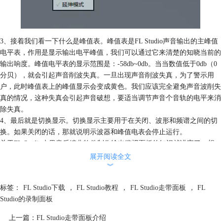
3、接着我们看一下什么是峰值表。峰值表是FL Studio声音输出的主峰值
电平表，作用是显示输出电平峰值，我们可以通过它来清楚的知晓当前的
输出响度。峰值电平表的显示范围是：-58db~0db。当当数值低于0db（0
分贝），就会引起声音削波失真。一旦出现声音削波失真，为了警示用
户，此时峰值表上的峰值显示会变成黄色。我们应该完全避免声音波削失
真的情况，这种失真会引起声音破想，要适当调节声音个音轨的电平来消
除失真。
4、最后就是切换显示。切换显示主要用于在关闭、波形和频谱之间的切
换。如果关闭的话，那就说明示波器和峰值电表会停止运行。
关于
FL Studio水果音乐编曲软件
制作输出监视面板的知识就讲完了，想
要
FL Studio下载
可到FL Studio中文网站。
展开阅读全文
︾
标签：
FL Studio下载
，
FL Studio教程
，
FL Studio走带面板
，
FL
Studio的录制面板
上一篇：
FL Studio走带面板介绍