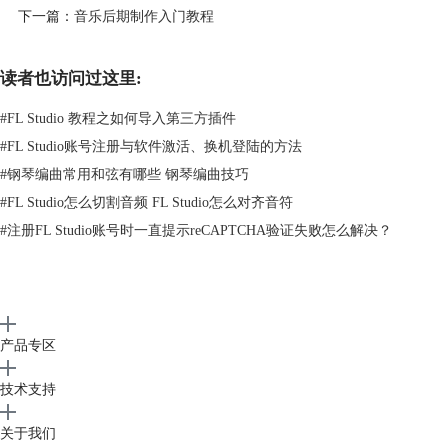
下一篇：
音乐后期制作入门教程
图1 运行“FL Studio_20.8.0.1”并开始安装。
读者也访问过这里:
2.选择水果编曲软件的组件类型，勾选要安装的组件，取消勾选不想安装
的组件，单击“Next”继续。（FL plugin32位和64位为大多数人所选）
#
FL Studio 教程之如何导入第三方插件
#
FL Studio账号注册与软件激活、换机登陆的方法
#
钢琴编曲常用和弦有哪些 钢琴编曲技巧
#
FL Studio怎么切割音频 FL Studio怎么对齐音符
#
注册FL Studio账号时一直提示reCAPTCHA验证失败怎么解决？
产品专区
技术支持
关于我们