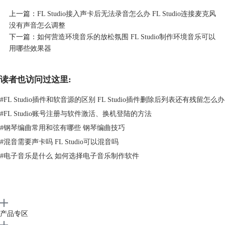
７０７、８０８、９０９系列等等，这些音色可以随意组合形成各种不一
上一篇：
FL Studio接入声卡后无法录音怎么办 FL Studio连接麦克风
样的风格，总能搭配出一款你想要的鼓机音色。
没有声音怎么调整
下一篇：
如何营造环境音乐的放松氛围 FL Studio制作环境音乐可以
用哪些效果器
读者也访问过这里:
#
FL Studio插件和软音源的区别 FL Studio插件删除后列表还有残留怎么办
#
FL Studio账号注册与软件激活、换机登陆的方法
#
钢琴编曲常用和弦有哪些 钢琴编曲技巧
#
混音需要声卡吗 FL Studio可以混音吗
图2 FPC 鼓机
#
电子音乐是什么 如何选择电子音乐制作软件
３、ZENOLOGY 罗兰
效果器
，这个也是我个人比较喜欢的音源之一，可
以通几个旋钮调出各种不一样的音色和音效。
产品专区