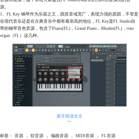
源。
1、FL Key 钢琴作为乐器之王，因其音域宽广，表现力强的原因，不管是
在现代音乐还是在古典音乐中都有着崇高的地位，FL Key是FL Studio自
带的钢琴音色音源，包含了Piano(FL)，Grand Piano，Rhodes(FL)，roto
organ（FL）这几种。
展开阅读全文
图1 FL KEYS
︾
２、Drum鼓机音源，FL Studio集合了包括FPC，Bass Drum，Drumpad等
标签：
音源
，
软音源
，
编曲音源
，
MIDI音源
，
FL音源
数种音源。除此之外，FL还集合了多种打击乐器的音色采样，比如经典