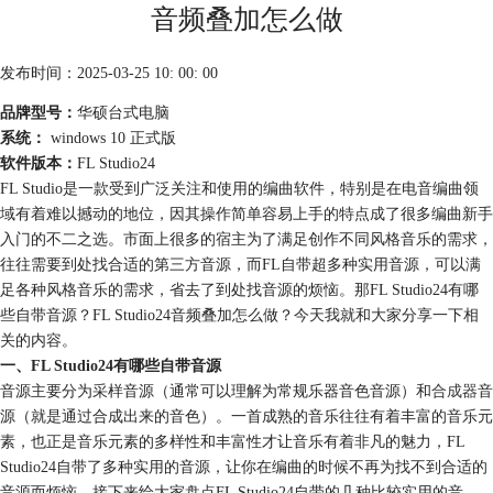
音频叠加怎么做
发布时间：2025-03-25 10: 00: 00
品牌型号：
华硕台式电脑
系统：
windows 10 正式版
软件版本：
FL Studio24
FL Studio是一款受到广泛关注和使用的编曲软件，特别是在电音编曲领
域有着难以撼动的地位，因其操作简单容易上手的特点成了很多编曲新手
入门的不二之选。市面上很多的宿主为了满足创作不同风格音乐的需求，
往往需要到处找合适的第三方音源，而FL自带超多种实用音源，可以满
足各种风格音乐的需求，省去了到处找音源的烦恼。那FL Studio24有哪
些自带音源？FL Studio24音频叠加怎么做？今天我就和大家分享一下相
关的内容。
一、FL Studio24有哪些自带音源
音源主要分为采样音源（通常可以理解为常规乐器音色音源）和
合成器
音
源（就是通过合成出来的音色）。一首成熟的音乐往往有着丰富的音乐元
素，也正是音乐元素的多样性和丰富性才让音乐有着非凡的魅力，FL
Studio24自带了多种实用的音源，让你在编曲的时候不再为找不到合适的
音源而烦恼，接下来给大家盘点FL Studio24自带的几种比较实用的音