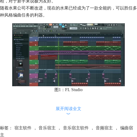
程，对于新手来说极为友好。
随着水果公司不断改进，现在的水果已经成为了一款全能的，可以胜任多
种风格编曲任务的利器。
图1：FL Studio
2、Cubase
Cubase的主要优点在于MIDI编辑以及录音方面。其钢琴窗界面对于midi音
展开阅读全文
︾
符的操作空间很大。这也就使得Cubase比较适合用作流行音乐编曲，因为
流行音乐强调的是各个声部之间的呼应关系，需要有很多不同的乐器演奏
标签：
宿主软件
，
音乐宿主
，
音乐宿主软件
，
音频宿主
，
编曲宿
不同的内容。
主