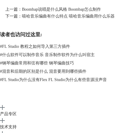
上一篇：
Boombap说唱是什么风格 Boombap怎么制作
下一篇：
嘻哈音乐编曲有什么特点 嘻哈音乐编曲用什么乐器
读者也访问过这里:
#
FL Studio 教程之如何导入第三方插件
#
什么软件可以制作音乐 音乐制作软件为什么叫宿主
#
钢琴编曲常用和弦有哪些 钢琴编曲技巧
图2:Cubase
#
混音和后期的区别是什么 混音要用到哪些插件
3、Ableton live
#
FL Studio为什么没有Flex FL Studio为什么有些音源没声音
艾博坦这款软件的话，也算是一个比较全能的软件，稍偏向于流行一些。
其发行初衷是为了将一直待在幕后的制作人也能有在现场表演的机会。随
着Ableton Live一起发布的还有Launchpad打击垫，比如诺威逊的打击垫，
就是链接艾博坦进行使用的。正是打击垫以及其他一些类似音序器样式的
乐器，带给了幕后制作人走向演出的可能。
产品专区
二、编曲宿主软件哪个好用
如果要说哪款编曲软件对于初学者而言比较友好的话，那一定有FL
技术支持
Studio的一席之地。Fl Studio作为老牌宿主软件一直到现在，不断有一批