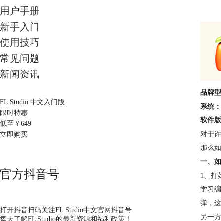
用户手册
新手入门
使用技巧
常见问题
新闻资讯
品牌型号
FL Studio 中文入门版
系统：W
限时特惠
软件版本
低至￥
649
对于许
立即购买
那么如
一、如
官方抖音号
1、打
学习编
弹，这
打开抖音扫码关注FL Studio中文官网抖音号
另一方
每天了解FL Studio的最新资源和福利政策！