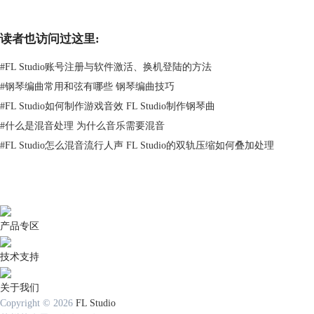
定义编辑语音，然后将其拖入到“通道机架”。
读者也访问过这里:
#
FL Studio账号注册与软件激活、换机登陆的方法
#
钢琴编曲常用和弦有哪些 钢琴编曲技巧
#
FL Studio如何制作游戏音效 FL Studio制作钢琴曲
#
什么是混音处理 为什么音乐需要混音
#
FL Studio怎么混音流行人声 FL Studio的双轨压缩如何叠加处理
图2 语音拖入到通道机架
2、打开语音属性窗口
语音属性窗口可以更改语音播放文字，将默认文字删除，然后输入你想制
作的语音文字，值得注意的是目前仅支持英文。完成文字输入之后，设置
产品专区
语音特征，语音特征包括：个性、样式、模式以及语速。
个性就是各种任务声音的选择，比如机器人、男生、女生、童声、老妇、
技术支持
火星人、巨人等，这里制作的是机器人声音，因此选择“机器人”。
样式顾名思义就是声音播放样式，这里有四种样式：单调、自然、随机以
关于我们
及唱歌。
Copyright © 2026
FL Studio