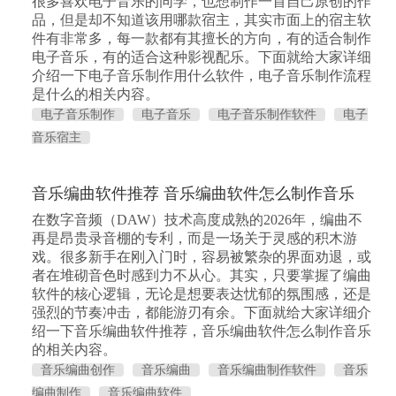
很多喜欢电子音乐的同学，也想制作一首自己原创的作
品，但是却不知道该用哪款宿主，其实市面上的宿主软
件有非常多，每一款都有其擅长的方向，有的适合制作
电子音乐，有的适合这种影视配乐。下面就给大家详细
介绍一下电子音乐制作用什么软件，电子音乐制作流程
是什么的相关内容。
电子音乐制作
电子音乐
电子音乐制作软件
电子
音乐宿主
音乐编曲软件推荐 音乐编曲软件怎么制作音乐
在数字音频（DAW）技术高度成熟的2026年，编曲不
再是昂贵录音棚的专利，而是一场关于灵感的积木游
戏。很多新手在刚入门时，容易被繁杂的界面劝退，或
者在堆砌音色时感到力不从心。其实，只要掌握了编曲
软件的核心逻辑，无论是想要表达忧郁的氛围感，还是
强烈的节奏冲击，都能游刃有余。下面就给大家详细介
绍一下音乐编曲软件推荐，音乐编曲软件怎么制作音乐
的相关内容。
音乐编曲创作
音乐编曲
音乐编曲制作软件
音乐
编曲制作
音乐编曲软件