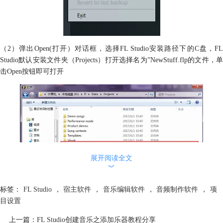
（2）弹出Open(打开）对话框，选择FL Studio安装路径下的C盘，FL
Studio默认安装文件夹（Projects）打开选择名为”NewStuff.flp的文件，单
击Open按钮即可打开
展开阅读全文
︾
标签：
FL Studio
，
宿主软件
，
音乐编辑软件
，
音频制作软件
，
项
目设置
打开文件的步骤都是一样的，通过上文的演示，大家现在是不是对这个功
能更加了解了呢，更多精彩的教程，请关注
FL Studio中文网站
。
上一篇：
FL Studio创建音乐之添加乐器教程分享