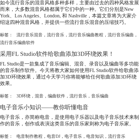
如今
流行音乐
的混音风格多种多样，主要由过去的四种风格发展
而来，大多数混音风格都属于它们中的一种。它们分别是New
York、Los Angeles、London, 和 Nashville，本篇文章将为大家介
绍这四种混音风格，并提供一些
流行音乐
混音的压缩技巧。
标签：
流行音乐混音
，
流行音乐
，
流行音乐编曲教程
，
流行音乐编曲
，
流行音乐编曲软件
采用FL Studio软件给歌曲添加3D环绕效果！
FL Studio是一款集成了音乐编辑、混音、录音以及编曲等多功能
的音乐制作软件。今天将教大家如何使用FL Studio软件给歌曲添
加3D环绕效果，通过今天学习你将能够给任何歌曲添加3D环绕
效果。
标签：
3D环绕
，
混音
，
编曲软件
，
流行音乐
，
音乐编曲
电子音乐小知识——教你听懂电音
电子音乐，亦简称电音，是使用电子乐器以及电子音乐技术来制
作的音乐，创作或表演这类音乐的音乐家则称为电子音乐家。
标签：
电音制作教程
，
电音DJ
，
电子音乐
，
电音知识
，
流行音乐