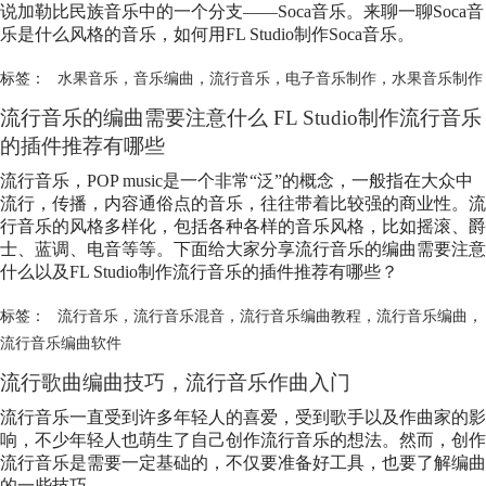
说加勒比民族音乐中的一个分支——Soca音乐。来聊一聊Soca音
乐是什么风格的音乐，如何用FL Studio制作Soca音乐。
标签：
水果音乐
，
音乐编曲
，
流行音乐
，
电子音乐制作
，
水果音乐制作
流行音乐
的编曲需要注意什么 FL Studio制作
流行音乐
的插件推荐有哪些
流行音乐
，POP music是一个非常“泛”的概念，一般指在大众中
流行，传播，内容通俗点的音乐，往往带着比较强的商业性。
流
行音乐
的风格多样化，包括各种各样的音乐风格，比如摇滚、爵
士、蓝调、电音等等。下面给大家分享
流行音乐
的编曲需要注意
什么以及FL Studio制作
流行音乐
的插件推荐有哪些？
标签：
流行音乐
，
流行音乐混音
，
流行音乐编曲教程
，
流行音乐编曲
，
流行音乐编曲软件
流行歌曲编曲技巧，
流行音乐
作曲入门
流行音乐
一直受到许多年轻人的喜爱，受到歌手以及作曲家的影
响，不少年轻人也萌生了自己创作
流行音乐
的想法。然而，创作
流行音乐
是需要一定基础的，不仅要准备好工具，也要了解编曲
的一些技巧。