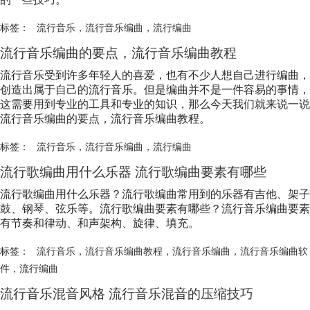
标签：
流行音乐
，
流行音乐编曲
，
流行编曲
流行音乐
编曲的要点，
流行音乐
编曲教程
流行音乐
受到许多年轻人的喜爱，也有不少人想自己进行编曲，
创造出属于自己的
流行音乐
。但是编曲并不是一件容易的事情，
这需要用到专业的工具和专业的知识，那么今天我们就来说一说
流行音乐
编曲的要点，
流行音乐
编曲教程。
标签：
流行音乐
，
流行音乐编曲
，
流行编曲
流行歌编曲用什么乐器 流行歌编曲要素有哪些
流行歌编曲用什么乐器？流行歌编曲常用到的乐器有吉他、架子
鼓、钢琴、弦乐等。流行歌编曲要素有哪些？
流行音乐
编曲要素
有节奏和律动、和声架构、旋律、填充。
标签：
流行音乐
，
流行音乐编曲教程
，
流行音乐编曲
，
流行音乐编曲软
件
，
流行编曲
流行音乐
混音风格
流行音乐
混音的压缩技巧