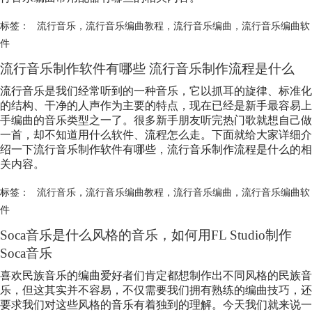
标签：
流行音乐
，
流行音乐编曲教程
，
流行音乐编曲
，
流行音乐编曲软
件
流行音乐
制作软件有哪些
流行音乐
制作流程是什么
流行音乐
是我们经常听到的一种音乐，它以抓耳的旋律、标准化
的结构、干净的人声作为主要的特点，现在已经是新手最容易上
手编曲的音乐类型之一了。很多新手朋友听完热门歌就想自己做
一首，却不知道用什么软件、流程怎么走。下面就给大家详细介
绍一下
流行音乐
制作软件有哪些，
流行音乐
制作流程是什么的相
关内容。
标签：
流行音乐
，
流行音乐编曲教程
，
流行音乐编曲
，
流行音乐编曲软
件
Soca音乐是什么风格的音乐，如何用FL Studio制作
Soca音乐
喜欢民族音乐的编曲爱好者们肯定都想制作出不同风格的民族音
乐，但这其实并不容易，不仅需要我们拥有熟练的编曲技巧，还
要求我们对这些风格的音乐有着独到的理解。今天我们就来说一