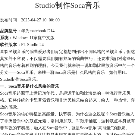
Studio制作Soca音乐
发布时间：2025-04-27 10: 00: 00
品牌型号：
华为matebook D14
系统：
Windows 11家庭中文版
软件版本：
FL Studio 24
喜欢民族音乐的编曲爱好者们肯定都想制作出不同风格的民族音乐，但这
其实并不容易，不仅需要我们拥有熟练的编曲技巧，还要求我们对这些风
格的音乐有着独到的理解。今天我们就来说一说加勒比民族音乐中的一个
分支——Soca音乐。来聊一聊Soca音乐是什么风格的音乐，如何用FL
Studio制作Soca音乐。
一、Soca音乐是什么风格的音乐
Soca音乐起源于上世纪70年代，是起源于加勒比海岛的一种流行音乐风
格。它将传统的卡里普索音乐和非洲民族乐结合起来，给人一种热情、奔
放的感觉。
Soca音乐的核心特征是高能量、快节奏。为什么这么说呢？Soca音乐融入
了非洲音乐中的鼓点元素，常用康加鼓、军鼓来铺底，这种鼓点本身就有
非常强的节奏感，融入在Soca音乐中，就是Soca音乐“高能量”的源泉。
另外Soca音乐在当地往往都是出现在庆典或者聚会上的，所以Soca音乐的