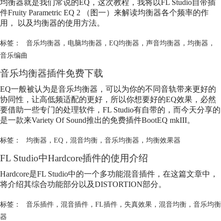
均衡器就是我们常说的EQ，这次教程，我将以FL Studio自带插
件Fruity Parametric EQ 2 （图一）来解读均衡器各个频率的作
用， 以及均衡器的使用方法。
标签：
音乐均衡器
，
电脑均衡器
，
EQ均衡器
，
声音均衡器
，
均衡器
，
音乐编曲
音乐均衡器插件免费下载
EQ一般被认为是音乐均衡器，可以为你的不同音轨带来更好的
协同性，让高低频适配的更好，所以你想要好的EQ效果，必然
要借助一些专门的处理软件，FL Studio有自带的，而今天分享的
是一款来Variety Of Sound推出的免费插件BootEQ mkIII。
标签：
均衡器
，
EQ
，
混音均衡
，
音乐均衡器
，
均衡效果器
FL Studio中Hardcore插件的使用介绍
Hardcore是FL Studio中的一个多功能混音插件，在这篇文章中，
将介绍其综合功能部分以及DISTORTION部分。
标签：
音乐插件
，
混音插件
，
FL插件
，
失真效果
，
混音均衡
，
音乐均衡
器