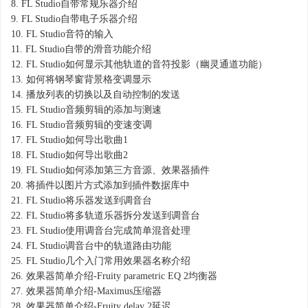
8.
FL Studio自带常规乐器介绍
9.
FL Studio自带电子乐器介绍
10.
FL Studio音符的输入
11.
FL Studio自带的滑音功能介绍
12.
FL Studio如何显示其他轨道的音符投影（幽灵通道功能）
13.
如何将钢琴窗背景格变调显示
14.
播放列表的切换以及自动控制的发送
15.
FL Studio音频剪辑的添加与测速
16.
FL Studio音频剪辑的变速变调
17.
FL Studio如何导出歌曲1
18.
FL Studio如何导出歌曲2
19.
FL Studio如何添加第三方音源、效果器插件
20.
将插件以图片方式添加到插件数据库中
21.
FL Studio将乐器发送到调音台
22.
FL Studio将多轨道乐器拆分发送到调音台
23.
FL Studio使用调音台完成简单混音处理
24.
FL Studio调音台中的轨道路由功能
25.
FL Studio几个入门常用效果器名称介绍
26.
效果器简单介绍-Fruity parametric EQ 2均衡器
27.
效果器简单介绍-Maximus压缩器
28.
效果器简单介绍-Fruity delay 2延迟