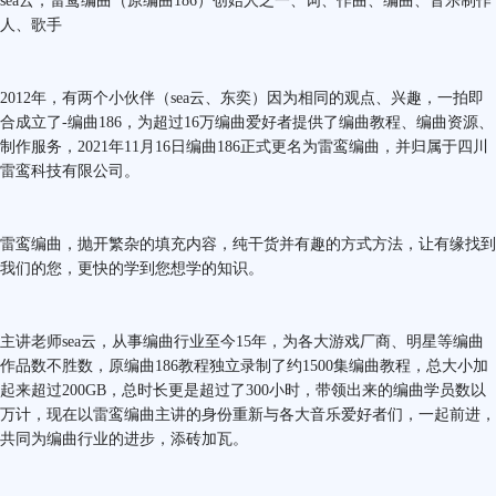
sea云，雷鸾编曲（原编曲186）创始人之一、词、作曲、编曲、音乐制作
人、歌手
2012年，有两个小伙伴（sea云、东奕）因为相同的观点、兴趣，一拍即
合成立了-编曲186，为超过16万编曲爱好者提供了编曲教程、编曲资源、
制作服务，2021年11月16日编曲186正式更名为雷鸾编曲，并归属于四川
雷鸾科技有限公司。
雷鸾编曲，抛开繁杂的填充内容，纯干货并有趣的方式方法，让有缘找到
我们的您，更快的学到您想学的知识。
主讲老师sea云，从事编曲行业至今15年，为各大游戏厂商、明星等编曲
作品数不胜数，原编曲186教程独立录制了约1500集编曲教程，总大小加
起来超过200GB，总时长更是超过了300小时，带领出来的编曲学员数以
万计，现在以雷鸾编曲主讲的身份重新与各大音乐爱好者们，一起前进，
共同为编曲行业的进步，添砖加瓦。