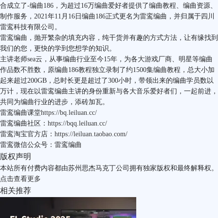
合成立了-编曲186，为超过16万编曲爱好者提供了编曲教程、编曲资源、
制作服务，2021年11月16日编曲186正式更名为雷鸾编曲，并归属于四川
雷鸾科技有限公司。
雷鸾编曲，抛开繁杂的填充内容，纯干货并有趣的方式方法，让有缘找到
我们的您，更快的学到您想学的知识。
主讲老师sea云，从事编曲行业至今15年，为各大游戏厂商、明星等编曲
作品数不胜数，原编曲186教程独立录制了约1500集编曲教程，总大小加
起来超过200GB，总时长更是超过了300小时，带领出来的编曲学员数以
万计，现在以雷鸾编曲主讲的身份重新与各大音乐爱好者们，一起前进，
共同为编曲行业的进步，添砖加瓦。
雷鸾编曲课堂
https://bq.leiluan.cc/
雷鸾编曲社区：
https://bqq.leiluan.cc/
雷鸾淘宝官方店：
https://leiluan.taobao.com/
雷鸾微信公众号：雷鸾编曲
版权声明
本站所有付费内容都由苏州思杰马克丁公司拥有独家版权和最终解释权。
点击
查看更多
相关推荐