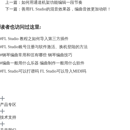
上一篇：
如何用通道机架功能编辑一段节奏
下一篇：
善用FL Studio的混音效果器，编曲音效更加动听！
图2 歌曲导入到Edison效果器
3、开头设置淡入效果
读者也访问过这里:
鼠标双击开头音波，并且拖动设置开头区域，然后点击顶部工具栏“淡
入”效果按钮，即可完成导入效果的设置。
#
FL Studio 教程之如何导入第三方插件
#
FL Studio账号注册与软件激活、换机登陆的方法
#
钢琴编曲常用和弦有哪些 钢琴编曲技巧
#
编曲一般用什么乐器 编曲制作一般用什么软件
#
FL Studio可以打谱吗 FL Studio可以导入MIDI吗
产品专区
技术支持
图3 开头设置淡入效果
通过对比原始歌曲音波，可以看到开头已经设置为声音淡入逐渐增大的效