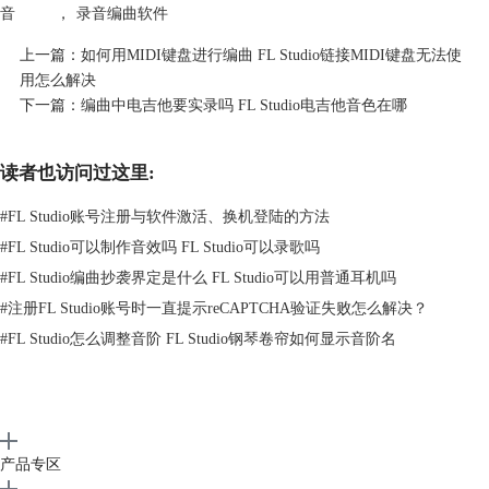
音
，
录音编曲软件
上一篇：
如何用MIDI键盘进行编曲 FL Studio链接MIDI键盘无法使
用怎么解决
下一篇：
编曲中电吉他要实录吗 FL Studio电吉他音色在哪
图2 建立录音轨道
3、点击FL Studio顶部的录音按钮，然后按下播放键开始录音，录音完毕
读者也访问过这里:
后，再次点击录音按钮停止录音。现在应该就能在主轨道上看见这段录音
了。
#
FL Studio账号注册与软件激活、换机登陆的方法
二、FL Studio录音有高频噪音怎么处理
#
FL Studio可以制作音效吗 FL Studio可以录歌吗
想要解决FL Studio录音有高频噪音的问题，需要在使用FL Studio进行修
#
FL Studio编曲抄袭界定是什么 FL Studio可以用普通耳机吗
正前，检查一些硬件设备有没有问题。下面给大家介绍一下如何操作：
1、首先，检查一下连接有没有受到干扰，以及选用的麦克风规格是否太
#
注册FL Studio账号时一直提示reCAPTCHA验证失败怎么解决？
差。如果发现明明连接了却无法识别到，可以尝试重新拔插或使用独立声
#
FL Studio怎么调整音阶 FL Studio钢琴卷帘如何显示音阶名
卡，在任务栏中点击声音图标可以看到当前选择了哪一个设备作为麦克风
使用。
产品专区