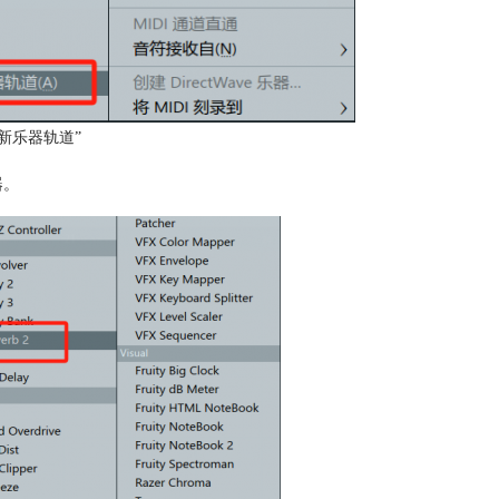
新乐器轨道”
器。