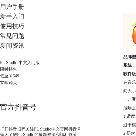
用户手册
新手入门
使用技巧
常见问题
新闻资讯
品牌型
FL Studio 中文入门版
系统：
限时特惠
软件版
低至￥
649
在音乐
立即购买
间大小
一、音
官方抖音号
混响是
1.适
过于模
打开抖音扫码关注FL Studio中文官网抖音号
2.层
每天了解FL Studio的最新资源和福利政策！