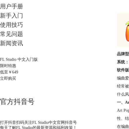
用户手册
新手入门
使用技巧
常见问题
新闻资讯
品牌型
FL Studio 中文入门版
系统：
限时特惠
软件版
低至￥
649
编曲爱
立即购买
经常被
什么风格
官方抖音号
一、A
Art
性、结
打开抖音扫码关注FL Studio中文官网抖音号
在编曲
每天了解FL Studio的最新资源和福利政策！