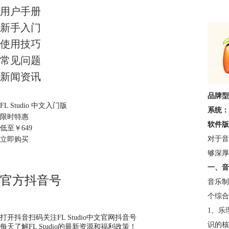
用户手册
新手入门
使用技巧
常见问题
新闻资讯
品牌型
FL Studio 中文入门版
系统：
限时特惠
软件版
低至￥
649
对于音
立即购买
够深厚
一、音
官方抖音号
音乐制
个综合
1、乐
打开抖音扫码关注FL Studio中文官网抖音号
识的核
每天了解FL Studio的最新资源和福利政策！